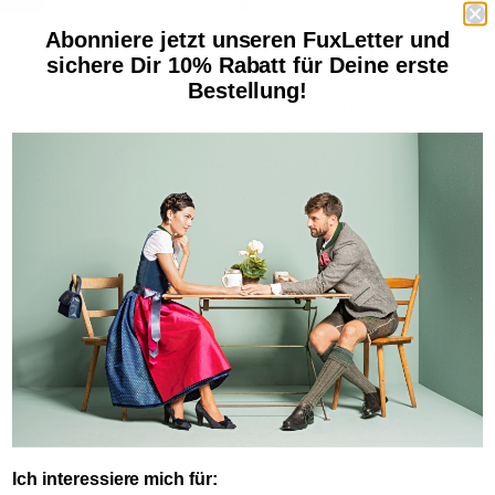
SCHLIESSE
ESC)
Abonniere jetzt unseren FuxLetter und
sichere Dir 10% Rabatt für Deine erste
MAERZ
Bestellung!
V-Ausschnitt Weste
SKU 676600-marine
Normaler
Sonderpreis
€149,00
€75,00
Preis
inkl. MwSt. zzgl.
Versandkosten
Größe
EU 46
EU 50
EU 52
Menge
−
+
AUSVERKAUFT
Ich interessiere mich für: