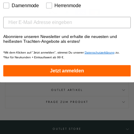
Damenmode
Herrenmode
V-Ausschnitt Weste, Strickware mit Nadelstreifen und geschnittenen
Kanten, Logoknöpfe.
Abonniere unseren Newsletter und erhalte die neuesten und
heißesten Trachten-Angebote als erstes!
Bei Gr. 48/50 beträgt die Länge 58 cm.
Farbe: Marine/Grau.
*Mit dem Klicken auf "Jetzt anmelden", stimmst Du unserer
Datenschutzerklärung
zu.
Material: 38% Viscose / 30% Acryl / 16% Polyester / 14% Wolle / 2%
*Nur für Neukunden + Einkaufswert ab 99 €.
Elastan.
Jetzt anmelden
GRÖSSENTABELLE
OUTLET ARTIKEL
FRAGE ZUM PRODUKT
OUTLET STORE