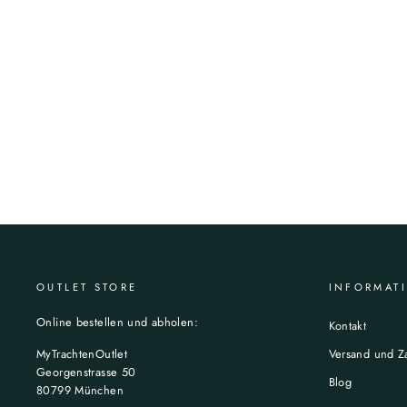
OUTLET STORE
INFORMAT
Online bestellen und abholen:
Kontakt
MyTrachtenOutlet
Versand und Z
Georgenstrasse 50
Blog
80799 München