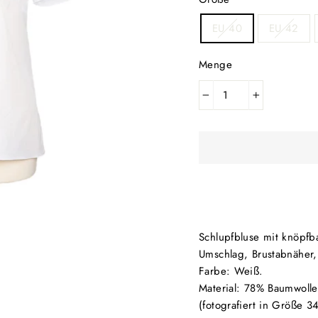
EU 40
EU 42
Menge
−
+
Schlupfbluse mit knöpfb
Umschlag, Brustabnäher, k
Farbe: Weiß.
Material: 78% Baumwolle
(fotografiert in Größe 3