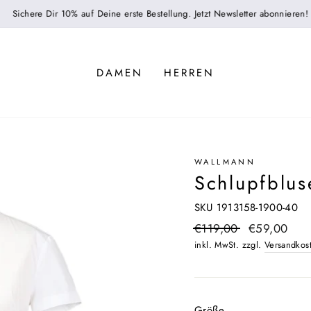
Sichere Dir 10% auf Deine erste Bestellung. Jetzt Newsletter abonnieren!
DAMEN
HERREN
WALLMANN
Schlupfblu
SKU 1913158-1900-40
Normaler
€119,00
Sonderpreis
€59,00
Preis
inkl. MwSt. zzgl.
Versandkos
Größe