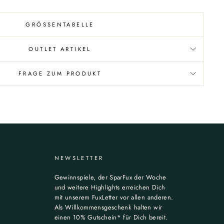
GRÖSSENTABELLE
OUTLET ARTIKEL
FRAGE ZUM PRODUKT
NEWSLETTER
Gewinnspiele, der SparFux der Woche
und weitere Highlights erreichen Dich
mit unserem FuxLetter vor allen anderen.
Als Willkommensgeschenk halten wir
einen 10% Gutschein* für Dich bereit.