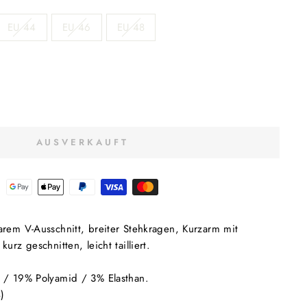
EU 44
EU 46
EU 48
AUSVERKAUFT
arem V-Ausschnitt, breiter Stehkragen, Kurzarm mit
urz geschnitten, leicht tailliert.
 / 19% Polyamid / 3% Elasthan.
4)